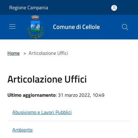
Salta al contenuto principale
Regione Campania
Comune di Cellole
Home
>
Articolazione Uffici
Articolazione Uffici
Ultimo aggiornamento
: 31 marzo 2022, 10:49
Abusivismo e Lavori Pubblici
Ambiente