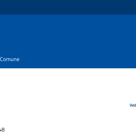
il Comune
Ved
48