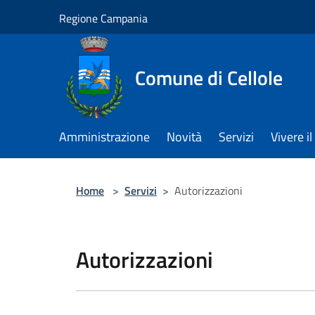
Salta al contenuto principale
Regione Campania
Comune di Cellole
Amministrazione
Novità
Servizi
Vivere 
Home
>
Servizi
>
Autorizzazioni
Autorizzazioni