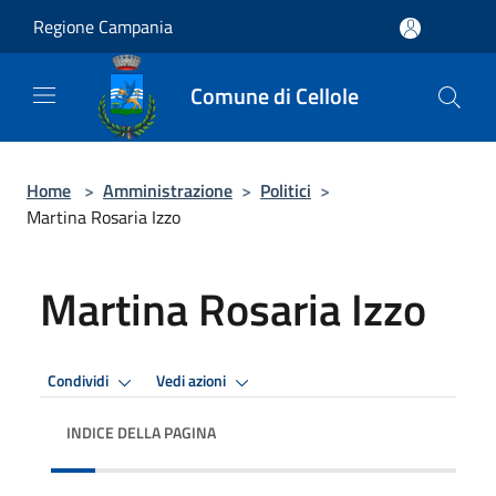
Salta al contenuto principale
Regione Campania
Comune di Cellole
Home
>
Amministrazione
>
Politici
>
Martina Rosaria Izzo
Martina Rosaria Izzo
Condividi
Vedi azioni
INDICE DELLA PAGINA