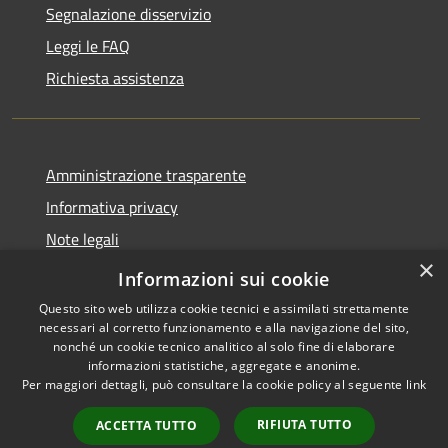
Segnalazione disservizio
Leggi le FAQ
Richiesta assistenza
Amministrazione trasparente
Informativa privacy
Note legali
×
Dichiarazione di accessibilità
Informazioni sui cookie
Questo sito web utilizza cookie tecnici e assimilati strettamente
necessari al corretto funzionamento e alla navigazione del sito,
nonché un cookie tecnico analitico al solo fine di elaborare
informazioni statistiche, aggregate e anonime.
RSS
Copyright © 2026 • Comune di
Per maggiori dettagli, può consultare la cookie policy al seguente
link
Accessibilità
Cellole • Powered by
Privacy
Municipium
Accesso
•
RIFIUTA TUTTO
ACCETTA TUTTO
Cookie
redazione