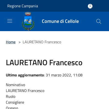
Salta al contenuto principale
Regione Campania
Comune di Cellole
Home
>
LAURETANO Francesco
LAURETANO Francesco
Ultimo aggiornamento
: 31 marzo 2022, 11:08
Nominativo
LAURETANO Francesco
Ruolo
Consigliere
Organo