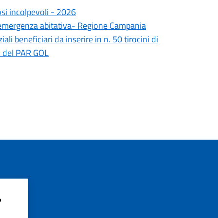
osi incolpevoli - 2026
l'emergenza abitativa- Regione Campania
li beneficiari da inserire in n. 50 tirocini di
to del PAR GOL
?